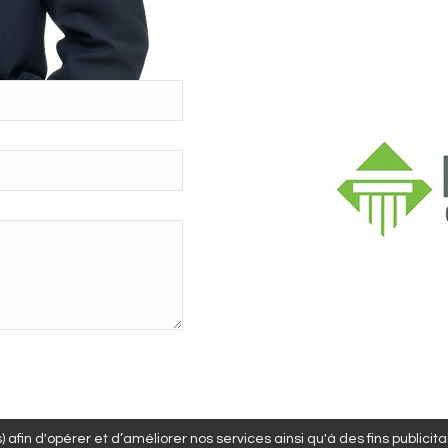
 afin d'opérer et d’améliorer nos services ainsi qu'à des fins publicit