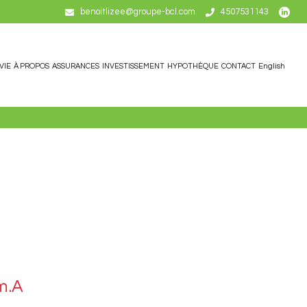
benoitlizee@groupe-bcl.com
4507531143
VIE
À PROPOS
ASSURANCES
INVESTISSEMENT
HYPOTHÈQUE
CONTACT
English
m.A