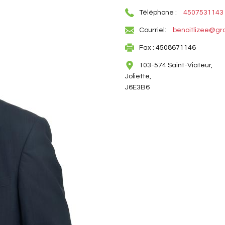
Téléphone :
4507531143
Courriel:
benoitlizee@gr
Fax : 4508671146
103-574 Saint-Viateur,
Joliette,
J6E3B6