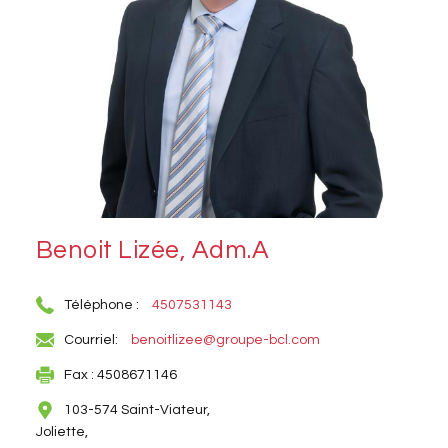
Benoit Lizée, Adm.A
Téléphone :
4507531143
Courriel:
benoitlizee@groupe-bcl.com
Fax : 4508671146
103-574 Saint-Viateur,
Joliette,