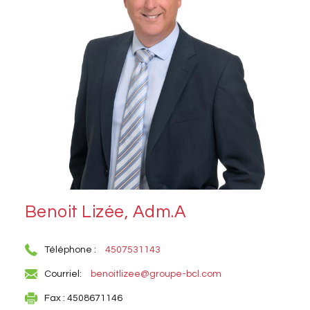
Benoit Lizée, Adm.A
Téléphone :
4507531143
Courriel:
benoitlizee@groupe-bcl.com
Fax : 4508671146