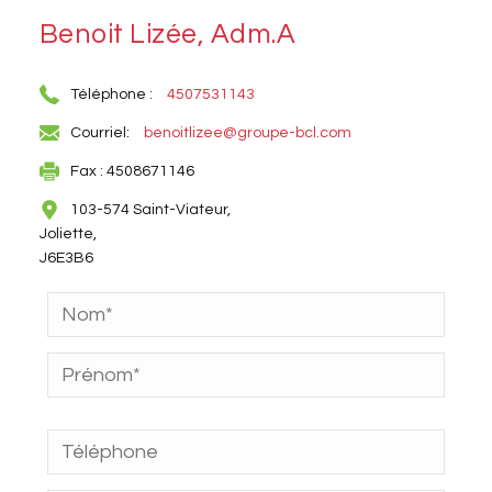
Benoit Lizée, Adm.A
Téléphone :
4507531143
Courriel:
benoitlizee@groupe-bcl.com
Fax : 4508671146
103-574 Saint-Viateur,
Joliette,
J6E3B6