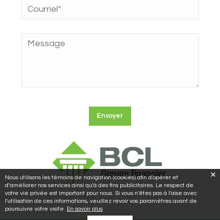
Nous utilisons les témoins de navigation (cookies) afin d'opérer et
d’améliorer nos services ainsi qu'à des fins publicitaires. Le respect de
votre vie privée est important pour nous. Si vous n'êtes pas à l'aise avec
l'utilisation de ces informations, veuillez revoir vos paramètres avant de
poursuivre votre visite.
En savoir plus