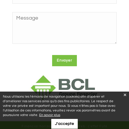
Nous utilisons les témoins de navigation (cookies) afin d'opérer et
d’améliorer nos services ainsi qu'à des fins publicitaires. Le respect de
votre vie privée est important pour nous. Si vous n'êtes pas à l'aise avec
l'utilisation de ces informations, veuillez revoir vos paramètres avant de
poursuivre votre visite.
En savoir plus
J'accepte
Financial horizons © 2018 | Site Web :
L'effet Futé