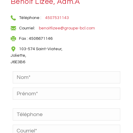
Benoit Lizée, Adm.A
Téléphone :
4507531143
Courriel:
benoitlizee@groupe-bcl.com
Fax : 4508671146
103-574 Saint-Viateur,
Joliette,
J6E3B6