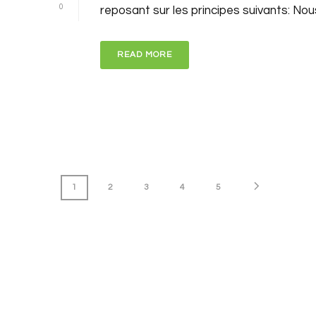
0
reposant sur les principes suivants: Nous 
READ MORE
1
2
3
4
5