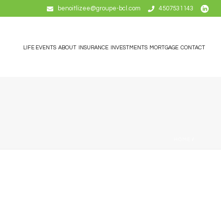
benoitlizee@groupe-bcl.com
4507531143
LIFE EVENTS
ABOUT
INSURANCE
INVESTMENTS
MORTGAGE
CONTACT
HOME
/