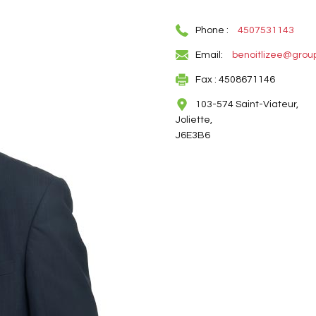
Phone :
4507531143
Email:
benoitlizee@grou
Fax : 4508671146
103-574 Saint-Viateur,
Joliette,
J6E3B6