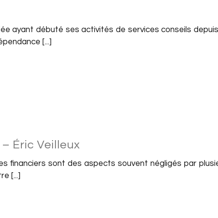
ciée ayant débuté ses activités de services conseils depu
pendance [...]
– Éric Veilleux
s financiers sont des aspects souvent négligés par plusie
e [...]